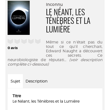
(Nouve
par
Inconnu
fenêtr
mail
LE NÉANT, LES
TÉNÈBRES ET LA
LUMIÈRE
/5
Même si ce n’était pas du
tout ce qu’il cherchait,
0
avis
Edward Naught a découvert
ces secrets. Ce
neurobiologiste de réputati
... (voir description
complète ci-dessous)
Sujet
Description
Titre
Le Néant, les Ténèbres et la Lumière