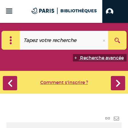
Recherche avancée
Comment s'inscrire ?
Lien
perma
Envo