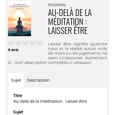
(Nouve
par
Inconnu
fenêtr
mail
AU-DELÀ DE LA
MÉDITATION :
LAISSER ÊTRE
/5
Laisser être signifie qu’entre
nous et la réalité aucun voile
0
avis
de mots ou de jugements ne
vient s’interposer. Autrement
d
... (voir description complète ci-dessous)
Sujet
Description
Titre
Au-delà de la méditation : Laisser être
Sujet