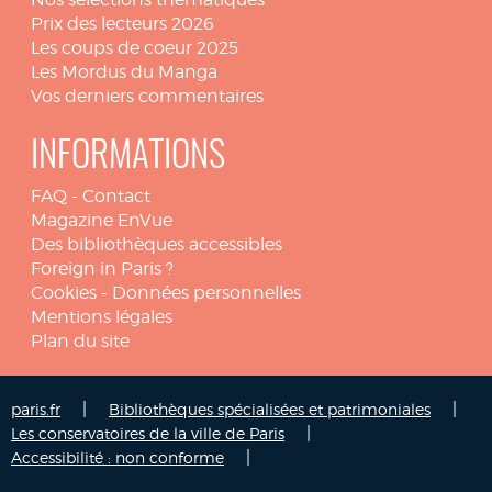
Prix des lecteurs 2026
Les coups de coeur 2025
Les Mordus du Manga
Vos derniers commentaires
INFORMATIONS
FAQ
-
Contact
Magazine EnVue
Des bibliothèques accessibles
Foreign in Paris ?
Cookies
-
Données personnelles
Mentions légales
Plan du site
|
|
paris.fr
Bibliothèques spécialisées et patrimoniales
|
Les conservatoires de la ville de Paris
|
Accessibilité : non conforme