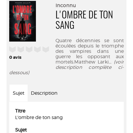
(Nouve
par
Inconnu
fenêtr
mail
L'OMBRE DE TON
SANG
Quatre décennies se sont
écoulées depuis le triomphe
/5
des vampires dans une
guerre les opposant aux
0
avis
mortels.Matthew Larki
... (voir
description complète ci-
dessous)
Sujet
Description
Titre
L'ombre de ton sang
Sujet