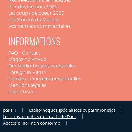
Nos sélections thématiques
Prix des lecteurs 2026
Les coups de coeur 2025
Les Mordus du Manga
Vos derniers commentaires
INFORMATIONS
FAQ
-
Contact
Magazine EnVue
Des bibliothèques accessibles
Foreign in Paris ?
Cookies
-
Données personnelles
Mentions légales
Plan du site
|
|
paris.fr
Bibliothèques spécialisées et patrimoniales
|
Les conservatoires de la ville de Paris
|
Accessibilité : non conforme