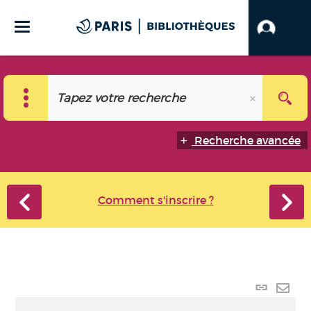
Recherche avancée
Comment s'inscrire ?
Lien
perma
Envo