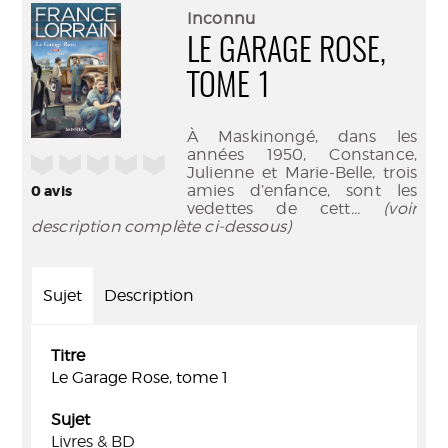
(Nouve
par
Inconnu
fenêtr
mail
LE GARAGE ROSE,
TOME 1
À Maskinongé, dans les
années 1950, Constance,
/5
Julienne et Marie-Belle, trois
amies d’enfance, sont les
0
avis
vedettes de cett
... (voir
description complète ci-dessous)
Sujet
Description
Titre
Le Garage Rose, tome 1
Sujet
Livres & BD