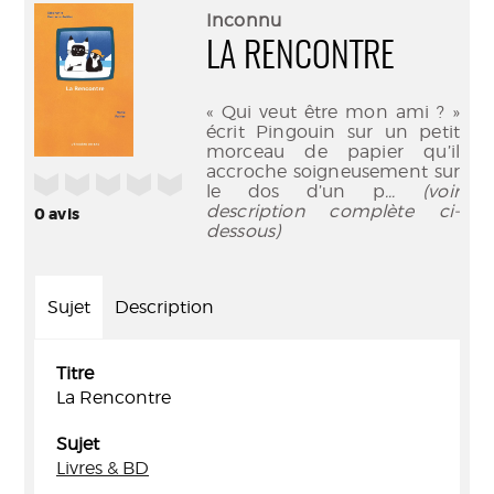
(Nouve
par
Inconnu
fenêtr
mail
LA RENCONTRE
« Qui veut être mon ami ? »
écrit Pingouin sur un petit
morceau de papier qu’il
accroche soigneusement sur
/5
le dos d’un p
... (voir
description complète ci-
0
avis
dessous)
Sujet
Description
Titre
La Rencontre
Sujet
Livres & BD