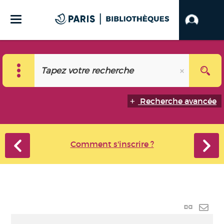
Recherche avancée
Comment s'inscrire ?
Lien
perma
Envo