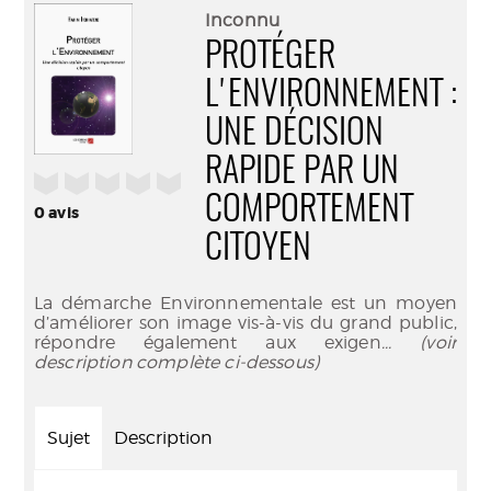
(Nouve
par
Inconnu
fenêtr
mail
PROTÉGER
L'ENVIRONNEMENT :
UNE DÉCISION
RAPIDE PAR UN
/5
COMPORTEMENT
0
avis
CITOYEN
La démarche Environnementale est un moyen
d’améliorer son image vis-à-vis du grand public,
répondre également aux exigen
... (voir
description complète ci-dessous)
Sujet
Description