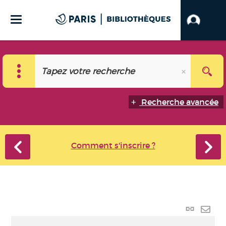
Recherche avancée
Comment s'inscrire ?
Lien
perma
Envo