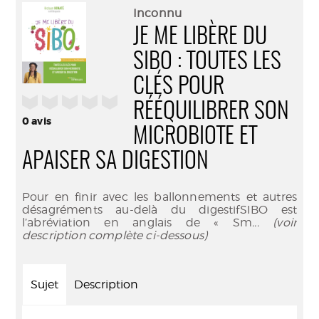
(Nouve
par
Inconnu
fenêtr
mail
JE ME LIBÈRE DU
SIBO : TOUTES LES
CLÉS POUR
/5
RÉÉQUILIBRER SON
0
avis
MICROBIOTE ET
APAISER SA DIGESTION
Pour en finir avec les ballonnements et autres
désagréments au-delà du digestifSIBO est
l’abréviation en anglais de « Sm
... (voir
description complète ci-dessous)
Sujet
Description