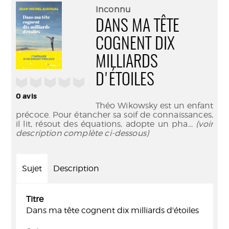
(Nouve
par
Inconnu
fenêtr
mail
DANS MA TÊTE
COGNENT DIX
MILLIARDS
D'ÉTOILES
/5
0
avis
Théo Wikowsky est un enfant
précoce. Pour étancher sa soif de connaissances,
il lit, résout des équations, adopte un pha
... (voir
description complète ci-dessous)
Sujet
Description
Titre
Dans ma tête cognent dix milliards d'étoiles