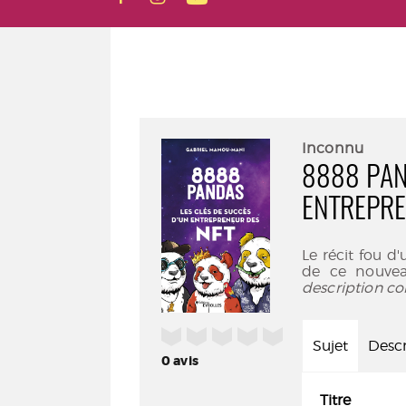
Inconnu
8888 PAN
ENTREPRE
Le récit fou 
de ce nouvea
description co
/5
Sujet
Descr
0
avis
Titre