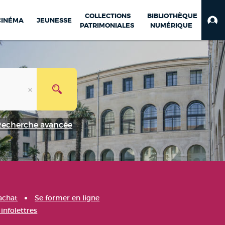
COLLECTIONS
BIBLIOTHÈQUE
CINÉMA
JEUNESSE
PATRIMONIALES
NUMÉRIQUE
Recherche avancée
achat
Se former en ligne
infolettres