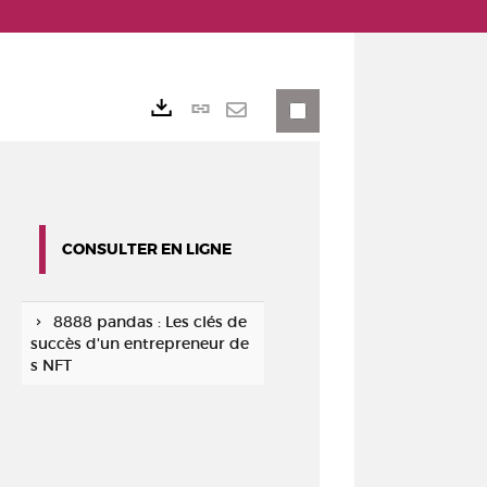
Lien
Exports
permanent
Envoyer
(Nouvelle
par
fenêtre)
mail
CONSULTER EN LIGNE
8888 pandas : Les clés de
succès d'un entrepreneur de
s NFT