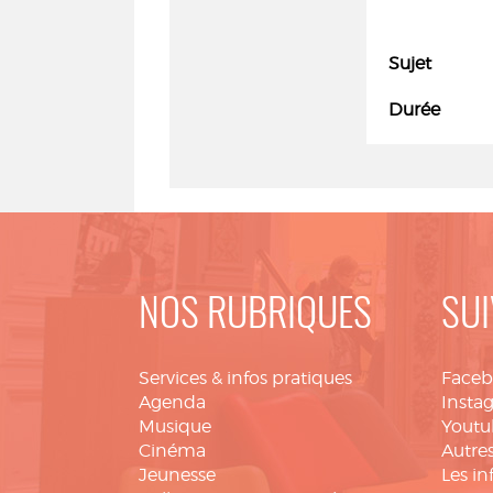
Sujet
Durée
NOS RUBRIQUES
SUI
Services & infos pratiques
Face
Agenda
Insta
Musique
Youtu
Cinéma
Autres
Jeunesse
Les in