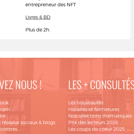
entrepreneur des NFT
Livres & BD
Plus de 2h.
VEZ NOUS !
LES + CONSULTÉ
book
Les nouveautés
gram
Horaires et fermetures
be
Nos sélections thématiques
 réseaux sociaux & blogs
Prix des lecteurs 2026
folettres
Les coups de coeur 2025