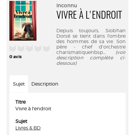
(Nouve
par
Inconnu
fenêtr
mail
VIVRE À L'ENDROIT
Depuis toujours, Siobhan
Dorsé se tient dans l'ombre
des hommes de sa vie. Son
père - chef d'orchestre
/5
charismatiquenbsp
... (voir
0
avis
description complète ci-
dessous)
Sujet
Description
Titre
Vivre à l'endroit
Sujet
Livres & BD