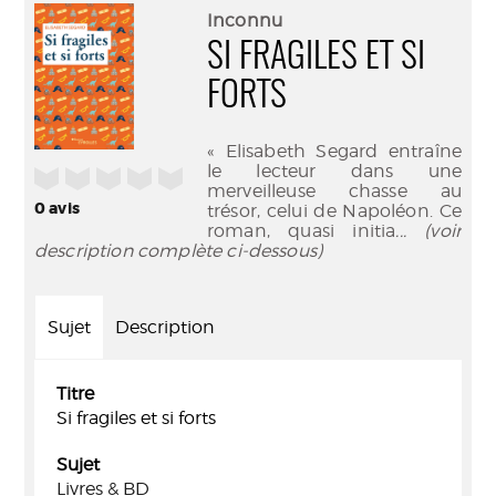
(Nouve
par
Inconnu
fenêtr
mail
SI FRAGILES ET SI
FORTS
« Elisabeth Segard entraîne
le lecteur dans une
/5
merveilleuse chasse au
0
avis
trésor, celui de Napoléon. Ce
roman, quasi initia
... (voir
description complète ci-dessous)
Sujet
Description
Titre
Si fragiles et si forts
Sujet
Livres & BD