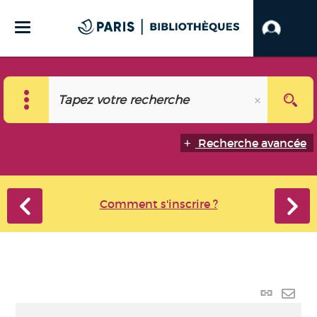
Recherche avancée
Comment s'inscrire ?
Lien
perma
Envo