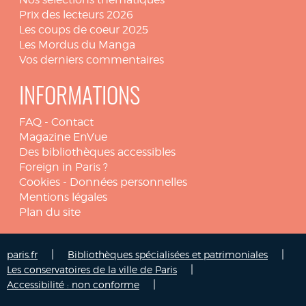
Prix des lecteurs 2026
Les coups de coeur 2025
Les Mordus du Manga
Vos derniers commentaires
INFORMATIONS
FAQ
-
Contact
Magazine EnVue
Des bibliothèques accessibles
Foreign in Paris ?
Cookies
-
Données personnelles
Mentions légales
Plan du site
|
|
paris.fr
Bibliothèques spécialisées et patrimoniales
|
Les conservatoires de la ville de Paris
|
Accessibilité : non conforme