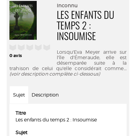
(Nouve
par
Inconnu
fenêtr
mail
LES ENFANTS DU
TEMPS 2 :
INSOUMISE
/5
Lorsqu'Eva Meyer arrive sur
0
avis
l'île d'Émeraude, elle est
désemparée suite à la
trahison de celui qu'elle considérait comme
...
(voir description complète ci-dessous)
Sujet
Description
Titre
Les enfants du temps 2 : Insoumise
Sujet