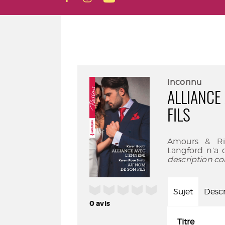
Inconnu
ALLIANCE
FILS
Amours & Riv
Langford n’a 
description co
/5
Sujet
Descr
0
avis
Titre