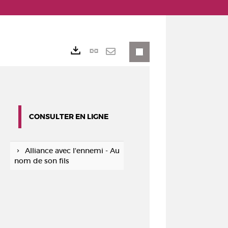
Lien
Exports
permanent
Envoyer
(Nouvelle
par
fenêtre)
mail
CONSULTER EN LIGNE
Alliance avec l'ennemi - Au
nom de son fils