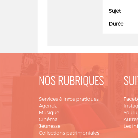
Sujet
Durée
NOS RUBRIQUES
SUI
Services & infos pratiques
Face
Agenda
Insta
Musique
Youtu
Cinéma
Autres
Jeunesse
Les in
Collections patrimoniales