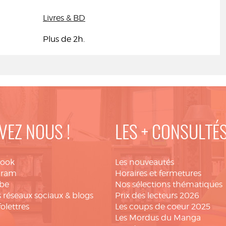
Livres & BD
Plus de 2h.
VEZ NOUS !
LES + CONSULTÉ
book
Les nouveautés
gram
Horaires et fermetures
be
Nos sélections thématiques
 réseaux sociaux & blogs
Prix des lecteurs 2026
folettres
Les coups de coeur 2025
Les Mordus du Manga