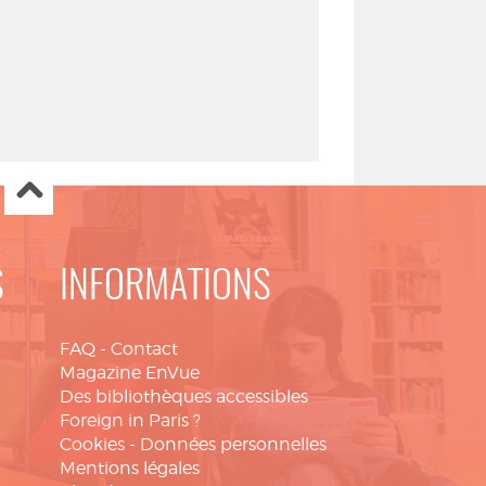
S
INFORMATIONS
FAQ
-
Contact
Magazine EnVue
Des bibliothèques accessibles
Foreign in Paris ?
Cookies
-
Données personnelles
Mentions légales