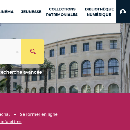
COLLECTIONS
BIBLIOTHÈQUE
CINÉMA
JEUNESSE
PATRIMONIALES
NUMÉRIQUE
Recherche avancée
achat
Se former en ligne
infolettres