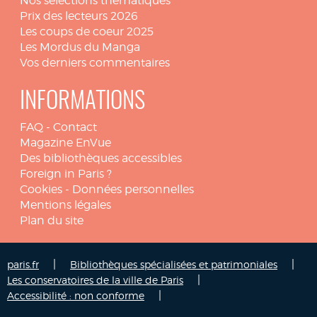
Nos sélections thématiques
Prix des lecteurs 2026
Les coups de coeur 2025
Les Mordus du Manga
Vos derniers commentaires
INFORMATIONS
FAQ
-
Contact
Magazine EnVue
Des bibliothèques accessibles
Foreign in Paris ?
Cookies
-
Données personnelles
Mentions légales
Plan du site
|
|
paris.fr
Bibliothèques spécialisées et patrimoniales
|
Les conservatoires de la ville de Paris
|
Accessibilité : non conforme