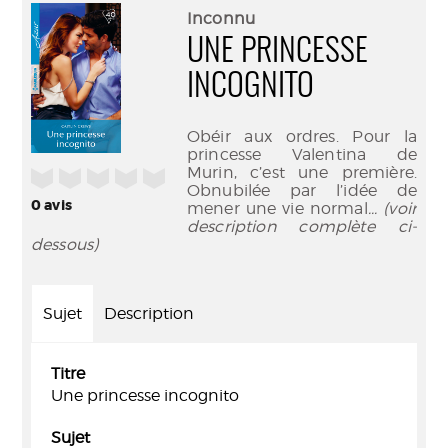
(Nouve
par
Inconnu
fenêtr
mail
UNE PRINCESSE
INCOGNITO
Obéir aux ordres. Pour la
princesse Valentina de
Murin, c’est une première.
/5
Obnubilée par l’idée de
0
avis
mener une vie normal
... (voir
description complète ci-
dessous)
Sujet
Description
Titre
Une princesse incognito
Sujet