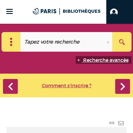
Recherche avancée
Comment s'inscrire ?
Lien
perma
Envo