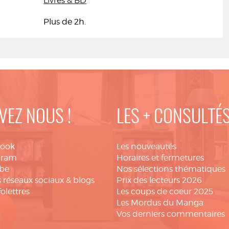
Livres & BD
Plus de 2h.
VEZ NOUS !
LES + CONSULTÉ
book
Les nouveautés
gram
Horaires et fermetures
be
Nos sélections thématiques
 réseaux sociaux & blogs
Prix des lecteurs 2026
folettres
Les coups de coeur 2025
Les Mordus du Manga
Vos derniers commentaires