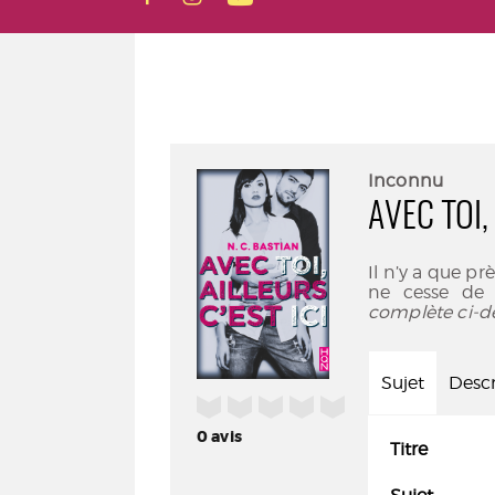
Inconnu
AVEC TOI,
Il n’y a que prè
ne cesse de 
complète ci-d
Sujet
Descr
/5
0
avis
Titre