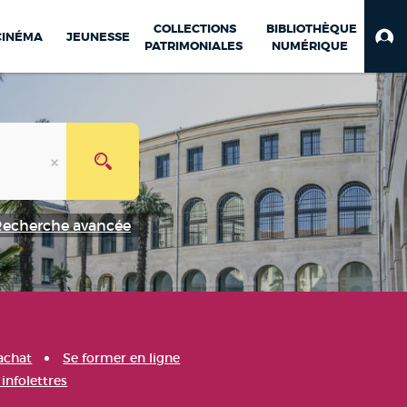
COLLECTIONS
BIBLIOTHÈQUE
CINÉMA
JEUNESSE
PATRIMONIALES
NUMÉRIQUE
Recherche avancée
achat
Se former en ligne
infolettres