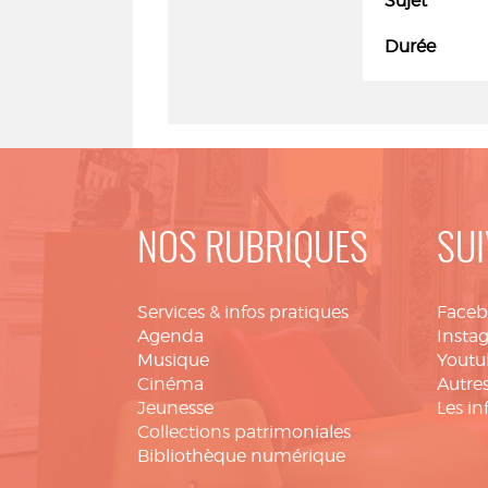
Sujet
Durée
NOS RUBRIQUES
SUI
Services & infos pratiques
Face
Agenda
Insta
Musique
Youtu
Cinéma
Autres
Jeunesse
Les in
Collections patrimoniales
Bibliothèque numérique