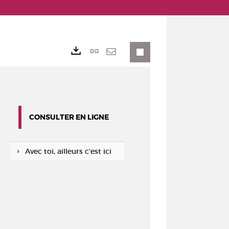
Lien
Exports
permanent
Envoyer
(Nouvelle
par
fenêtre)
mail
CONSULTER EN LIGNE
Avec toi, ailleurs c'est ici