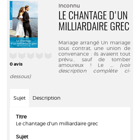
(Nouve
par
Inconnu
fenêtr
mail
LE CHANTAGE D'UN
MILLIARDAIRE GREC
Mariage arrangé Un mariage
sous contrat, une union de
convenance : ils avaient tout
/5
prévu… sauf de tomber
0
avis
amoureux ! Le
... (voir
description complète ci-
dessous)
Sujet
Description
Titre
Le chantage d'un milliardaire grec
Sujet