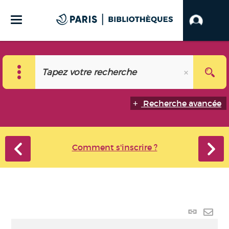
Recherche avancée
Comment s'inscrire ?
Lien
perma
Envo