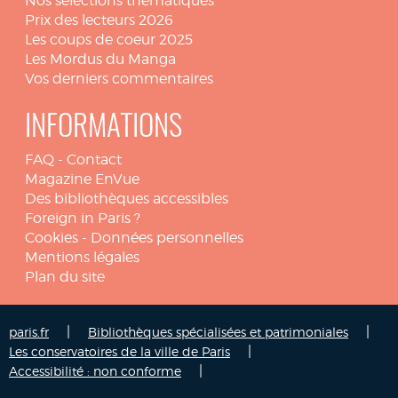
Nos sélections thématiques
Prix des lecteurs 2026
Les coups de coeur 2025
Les Mordus du Manga
Vos derniers commentaires
INFORMATIONS
FAQ
-
Contact
Magazine EnVue
Des bibliothèques accessibles
Foreign in Paris ?
Cookies
-
Données personnelles
Mentions légales
Plan du site
|
|
paris.fr
Bibliothèques spécialisées et patrimoniales
|
Les conservatoires de la ville de Paris
|
Accessibilité : non conforme