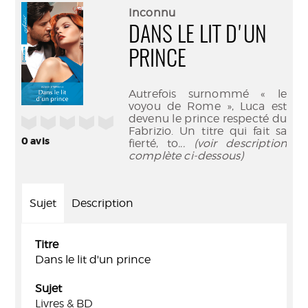
(Nouve
par
Inconnu
fenêtr
mail
DANS LE LIT D'UN
PRINCE
Autrefois surnommé « le
voyou de Rome », Luca est
devenu le prince respecté du
/5
Fabrizio. Un titre qui fait sa
0
avis
fierté, to
... (voir description
complète ci-dessous)
Sujet
Description
Titre
Dans le lit d'un prince
Sujet
Livres & BD