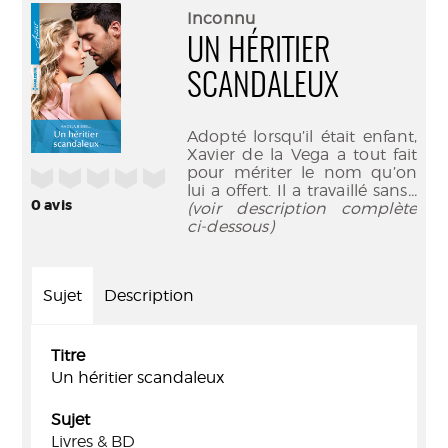
(Nouve
par
Inconnu
fenêtr
mail
UN HÉRITIER
SCANDALEUX
Adopté lorsqu’il était enfant,
Xavier de la Vega a tout fait
pour mériter le nom qu’on
/5
lui a offert. Il a travaillé sans
...
0
avis
(voir description complète
ci-dessous)
Sujet
Description
Titre
Un héritier scandaleux
Sujet
Livres & BD