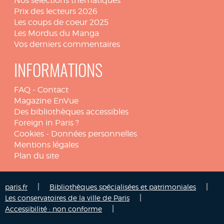
Nos sélections thématiques
Prix des lecteurs 2026
Les coups de coeur 2025
Les Mordus du Manga
Vos derniers commentaires
INFORMATIONS
FAQ
-
Contact
Magazine EnVue
Des bibliothèques accessibles
Foreign in Paris ?
Cookies
-
Données personnelles
Mentions légales
Plan du site
|
|
paris.fr
Bibliothèques spécialisées et patrimoniales
|
Les conservatoires de la ville de Paris
|
Accessibilité : non conforme