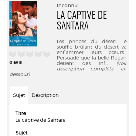
(Nouve
par
Inconnu
fenêtr
mail
LA CAPTIVE DE
SANTARA
Les princes du désert Le
souffle brûlant du désert va
enflammer leurs cœurs…
/5
Persuadé que la belle Regan
0
avis
détient des inf
... (voir
description complète ci-
dessous)
Sujet
Description
Titre
La captive de Santara
Sujet