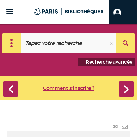
Recherche avancée
Comment s'inscrire ?
Lien
perma
Envo