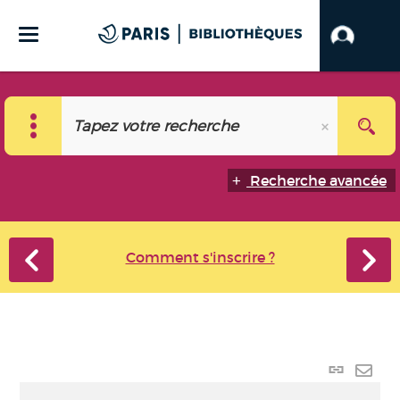
Recherche avancée
Comment s'inscrire ?
Lien
perma
Envo