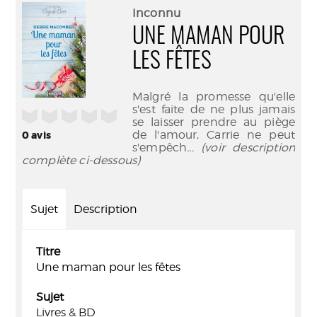
(Nouve
par
Inconnu
fenêtr
mail
UNE MAMAN POUR
LES FÊTES
Malgré la promesse qu'elle
s'est faite de ne plus jamais
/5
se laisser prendre au piège
de l'amour, Carrie ne peut
0
avis
s'empêch
... (voir description
complète ci-dessous)
Sujet
Description
Titre
Une maman pour les fêtes
Sujet
Livres & BD