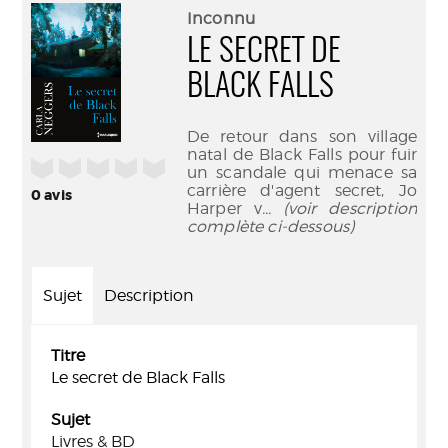
(Nouve
par
Inconnu
fenêtr
mail
LE SECRET DE
BLACK FALLS
De retour dans son village
natal de Black Falls pour fuir
/5
un scandale qui menace sa
carrière d'agent secret, Jo
0
avis
Harper v
... (voir description
complète ci-dessous)
Sujet
Description
Titre
Le secret de Black Falls
Sujet
Livres & BD