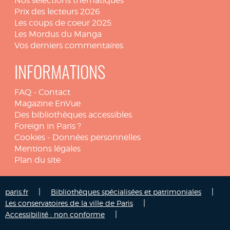
Nos sélections thématiques
Prix des lecteurs 2026
Les coups de coeur 2025
Les Mordus du Manga
Vos derniers commentaires
INFORMATIONS
FAQ
-
Contact
Magazine EnVue
Des bibliothèques accessibles
Foreign in Paris ?
Cookies
-
Données personnelles
Mentions légales
Plan du site
|
|
paris.fr
Bibliothèques spécialisées et patrimoniales
|
Les conservatoires de la ville de Paris
|
Accessibilité : non conforme