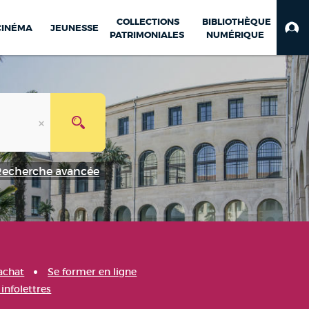
COLLECTIONS
BIBLIOTHÈQUE
CINÉMA
JEUNESSE
PATRIMONIALES
NUMÉRIQUE
Recherche avancée
achat
Se former en ligne
infolettres