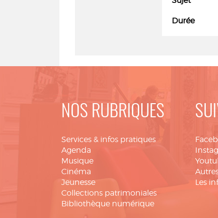
Sujet
Durée
NOS RUBRIQUES
SUI
Services & infos pratiques
Face
Agenda
Insta
Musique
Youtu
Cinéma
Autres
Jeunesse
Les in
Collections patrimoniales
Bibliothèque numérique