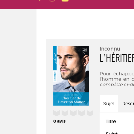
Inconnu
L'HÉRITI
Pour échapper 
l’homme en qui
complète ci-d
Sujet
Descr
/5
0
avis
Titre