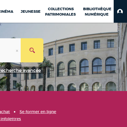
COLLECTIONS
BIBLIOTHÈQUE
CINÉMA
JEUNESSE
PATRIMONIALES
NUMÉRIQUE
Recherche avancée
achat
Se former en ligne
infolettres