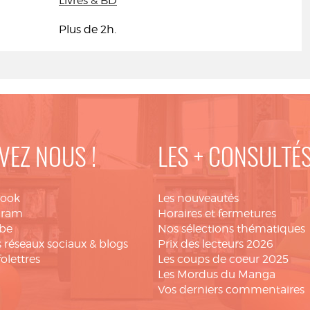
Livres & BD
Plus de 2h.
VEZ NOUS !
LES + CONSULTÉ
book
Les nouveautés
gram
Horaires et fermetures
be
Nos sélections thématiques
 réseaux sociaux & blogs
Prix des lecteurs 2026
folettres
Les coups de coeur 2025
Les Mordus du Manga
Vos derniers commentaires