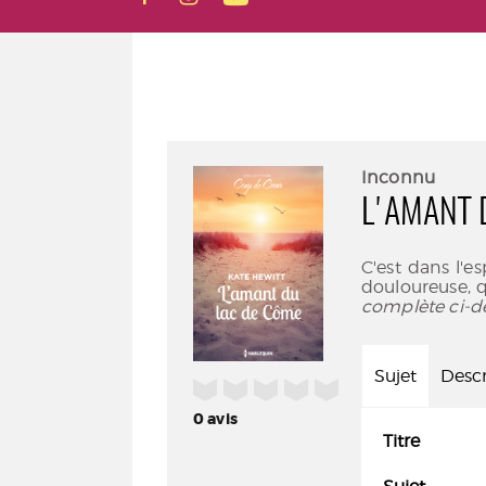
Inconnu
L'AMANT 
C'est dans l'e
douloureuse, 
complète ci-d
Sujet
Descr
/5
0
avis
Titre