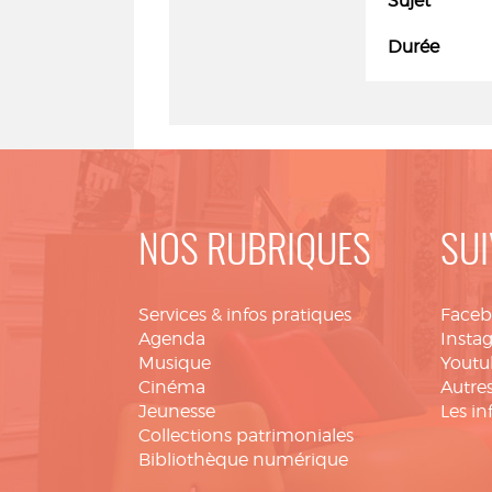
Sujet
Durée
NOS RUBRIQUES
SUI
Services & infos pratiques
Face
Agenda
Insta
Musique
Youtu
Cinéma
Autres
Jeunesse
Les in
Collections patrimoniales
Bibliothèque numérique