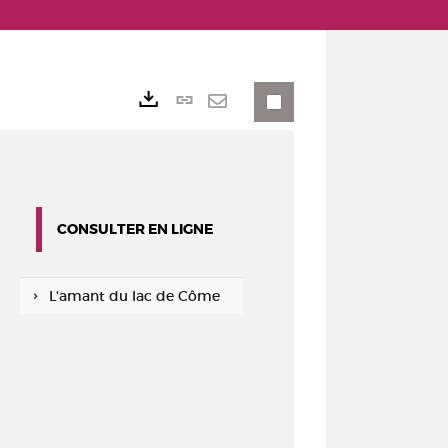
Lien
Exports
permanent
Envoyer
(Nouvelle
par
fenêtre)
mail
CONSULTER EN LIGNE
L'amant du lac de Côme