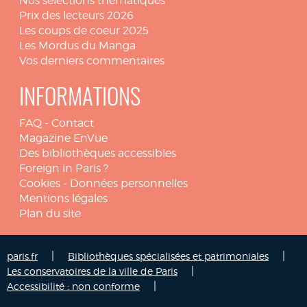
Nos sélections thématiques
Prix des lecteurs 2026
Les coups de coeur 2025
Les Mordus du Manga
Vos derniers commentaires
INFORMATIONS
FAQ
-
Contact
Magazine EnVue
Des bibliothèques accessibles
Foreign in Paris ?
Cookies
-
Données personnelles
Mentions légales
Plan du site
|
|
paris.fr
Bibliothèques spécialisées et patrimoniales
|
Les conservatoires de la ville de Paris
|
Accessibilité : non conforme