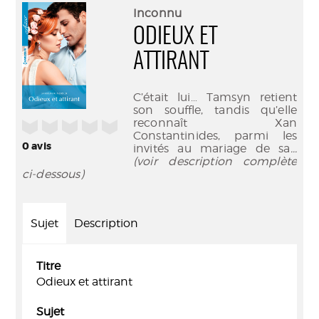
(Nouve
par
Inconnu
fenêtr
mail
ODIEUX ET
ATTIRANT
C’était lui… Tamsyn retient
son souffle, tandis qu’elle
reconnaît Xan
/5
Constantinides, parmi les
0
avis
invités au mariage de sa
...
(voir description complète
ci-dessous)
Sujet
Description
Titre
Odieux et attirant
Sujet