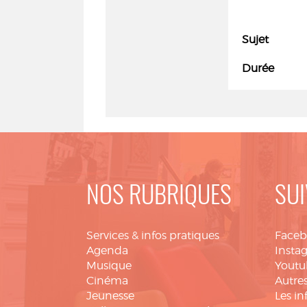
Sujet
Durée
NOS RUBRIQUES
SUI
Services & infos pratiques
Face
Agenda
Insta
Musique
Youtu
Cinéma
Autres
Jeunesse
Les in