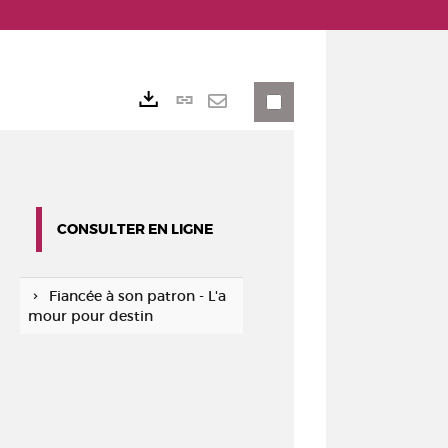
Lien
Exports
permanent
Envoyer
(Nouvelle
par
fenêtre)
mail
CONSULTER EN LIGNE
Fiancée à son patron - L'a
mour pour destin