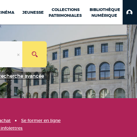
COLLECTIONS
BIBLIOTHÈQUE
CINÉMA
JEUNESSE
PATRIMONIALES
NUMÉRIQUE
Recherche avancée
achat
Se former en ligne
infolettres