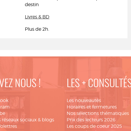
destin
Livres & BD
Plus de 2h.
VEZ NOUS !
LES + CONSULTÉ
book
Les nouveautés
gram
Horaires et fermetures
be
Nos sélections thématiques
 réseaux sociaux & blogs
Prix des lecteurs 2026
folettres
Les coups de coeur 2025