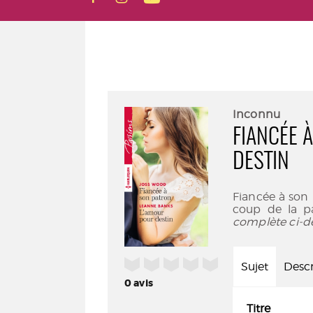
Inconnu
FIANCÉE 
DESTIN
Fiancée à son 
coup de la pa
complète ci-d
/5
Sujet
Descr
0
avis
Titre