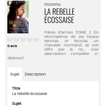
(Nouve
par
Inconnu
fenêtr
mail
LA REBELLE
ÉCOSSAISE
Frères d'armes TOME 2 En
récompense de ses loyaux
/5
services, sir Nicolas, un
chevalier normand, se voit
0
avis
offrir par le roi
... (voir
description complète ci-
dessous)
Sujet
Description
Titre
La rebelle écossaise
Sujet