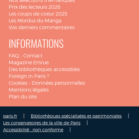
Nos sélections thématiques
Prix des lecteurs 2026
Les coups de coeur 2025
Les Mordus du Manga
Vos derniers commentaires
INFORMATIONS
FAQ
-
Contact
Magazine EnVue
Des bibliothèques accessibles
Foreign in Paris ?
Cookies
-
Données personnelles
Mentions légales
Plan du site
|
|
paris.fr
Bibliothèques spécialisées et patrimoniales
|
Les conservatoires de la ville de Paris
|
Accessibilité : non conforme