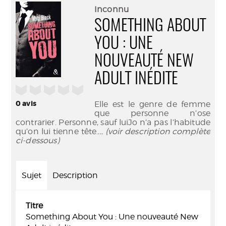
(Nouve
par
Inconnu
fenêtr
mail
SOMETHING ABOUT
YOU : UNE
NOUVEAUTÉ NEW
ADULT INÉDITE
/5
0
avis
Elle est le genre de femme
que personne n’ose
contrarier. Personne, sauf luiJo n’a pas l’habitude
qu’on lui tienne tête.
... (voir description complète
ci-dessous)
Sujet
Description
Titre
Something About You : Une nouveauté New