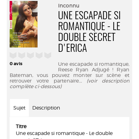
(Nouve
par
Inconnu
fenêtr
mail
UNE ESCAPADE SI
ROMANTIQUE - LE
DOUBLE SECRET
D'ERICA
/5
0
avis
Une escapade si romantique,
Reese Ryan Adjugé ! Ryan
Bateman, vous pouvez monter sur scène et
retrouver votre partenaire
... (voir description
complète ci-dessous)
Sujet
Description
Titre
Une escapade si romantique - Le double