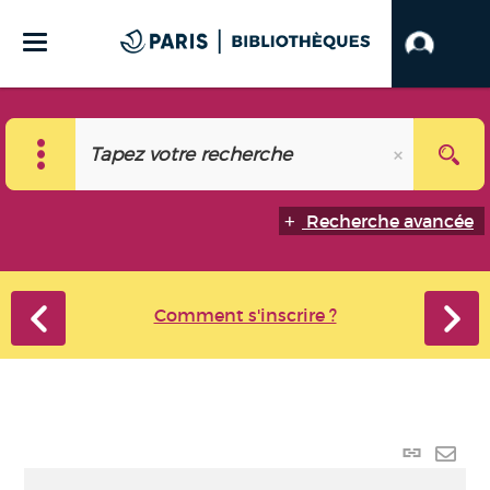
Recherche avancée
Comment s'inscrire ?
Lien
perma
Envo