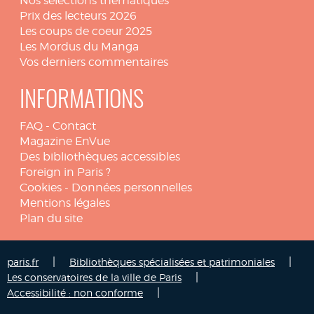
Nos sélections thématiques
Prix des lecteurs 2026
Les coups de coeur 2025
Les Mordus du Manga
Vos derniers commentaires
INFORMATIONS
FAQ
-
Contact
Magazine EnVue
Des bibliothèques accessibles
Foreign in Paris ?
Cookies
-
Données personnelles
Mentions légales
Plan du site
|
|
paris.fr
Bibliothèques spécialisées et patrimoniales
|
Les conservatoires de la ville de Paris
|
Accessibilité : non conforme