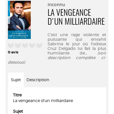
(Nouve
par
Inconnu
fenêtr
mail
LA VENGEANCE
D'UN MILLIARDAIRE
C’est une rage violente et
puissante qui envahit
Sabrina le jour où l’odieux
/5
Cruz Delgado lui fait la plus
0
avis
humiliante de
... (voir
description complète ci-
dessous)
Sujet
Description
Titre
La vengeance d'un milliardaire
Sujet