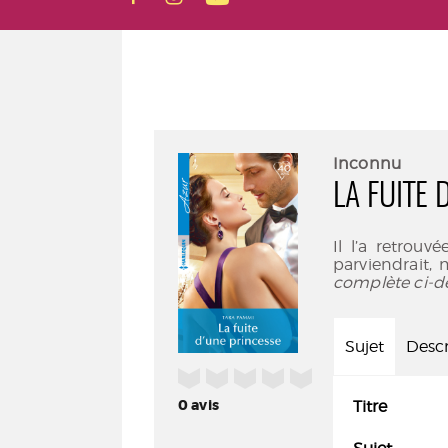
Inconnu
LA FUITE
Il l’a retrouv
parviendrait,
complète ci-d
Sujet
Descr
/5
0
avis
Titre