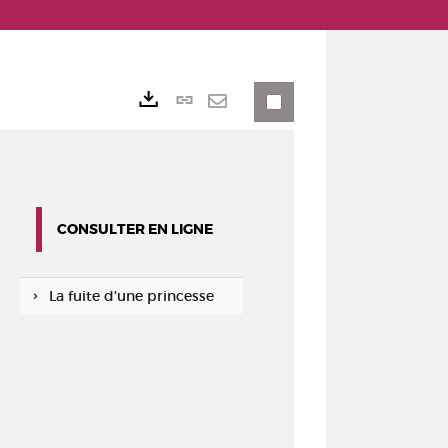
Lien
Exports
permanent
Envoyer
(Nouvelle
par
fenêtre)
mail
CONSULTER EN LIGNE
La fuite d'une princesse