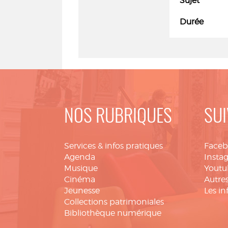
Sujet
Durée
NOS RUBRIQUES
SUI
Services & infos pratiques
Face
Agenda
Insta
Musique
Youtu
Cinéma
Autres
Jeunesse
Les in
Collections patrimoniales
Bibliothèque numérique