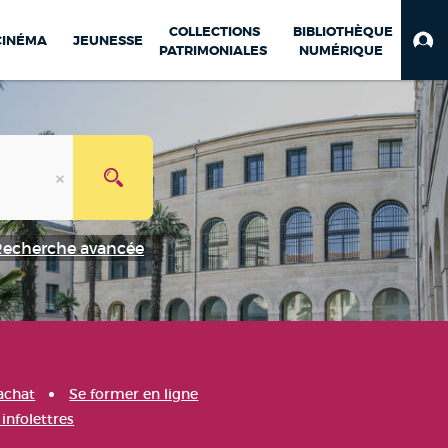
COLLECTIONS
BIBLIOTHÈQUE
CINÉMA
JEUNESSE
PATRIMONIALES
NUMÉRIQUE
Recherche avancée
achat
Se former en ligne
infolettres