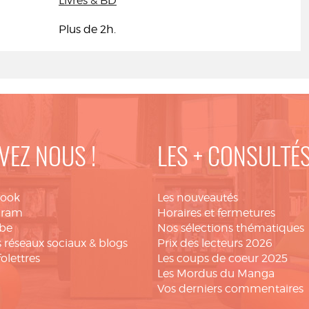
Livres & BD
Plus de 2h.
VEZ NOUS !
LES + CONSULTÉ
book
Les nouveautés
gram
Horaires et fermetures
be
Nos sélections thématiques
 réseaux sociaux & blogs
Prix des lecteurs 2026
folettres
Les coups de coeur 2025
Les Mordus du Manga
Vos derniers commentaires