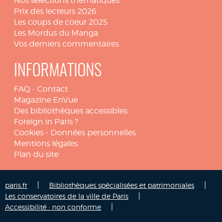
Nos sélections thématiques
Prix des lecteurs 2026
Les coups de coeur 2025
Les Mordus du Manga
Vos derniers commentaires
INFORMATIONS
FAQ
-
Contact
Magazine EnVue
Des bibliothèques accessibles
Foreign in Paris ?
Cookies
-
Données personnelles
Mentions légales
Plan du site
|
|
paris.fr
Bibliothèques spécialisées et patrimoniales
|
Les conservatoires de la ville de Paris
|
Accessibilité : non conforme