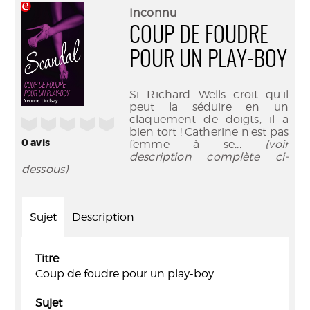
(Nouve
par
Inconnu
fenêtr
mail
COUP DE FOUDRE
POUR UN PLAY-BOY
Si Richard Wells croit qu'il
peut la séduire en un
claquement de doigts, il a
/5
bien tort ! Catherine n'est pas
0
avis
femme à se
... (voir
description complète ci-
dessous)
Sujet
Description
Titre
Coup de foudre pour un play-boy
Sujet