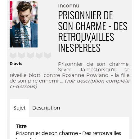
(Nouve
par
Inconnu
fenêtr
mail
PRISONNIER DE
SON CHARME - DES
RETROUVAILLES
INESPÉRÉES
/5
0
avis
Prisonnier de son charme,
Silver JamesLorsqu’il se
réveille blotti contre Roxanne Rowland – la fille
de son pire ennemi
... (voir description complète
ci-dessous)
Sujet
Description
Titre
Prisonnier de son charme - Des retrouvailles