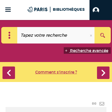
Recherche avancée
Comment s'inscrire ?
Lien
perma
Envo