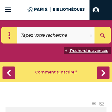
Recherche avancée
Comment s'inscrire ?
Lien
perma
Envo