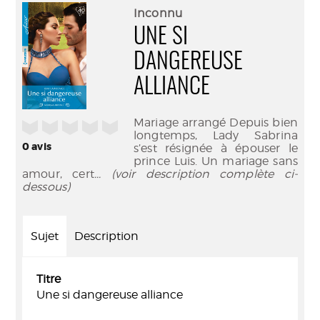
(Nouve
par
Inconnu
fenêtr
mail
UNE SI
DANGEREUSE
ALLIANCE
Mariage arrangé Depuis bien
/5
longtemps, Lady Sabrina
0
avis
s’est résignée à épouser le
prince Luis. Un mariage sans
amour, cert
... (voir description complète ci-
dessous)
Sujet
Description
Titre
Une si dangereuse alliance