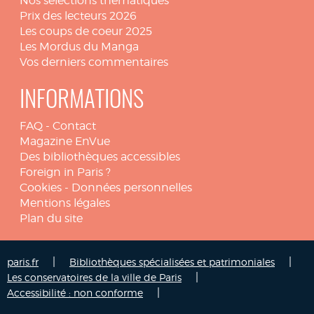
Nos sélections thématiques
Prix des lecteurs 2026
Les coups de coeur 2025
Les Mordus du Manga
Vos derniers commentaires
INFORMATIONS
FAQ
-
Contact
Magazine EnVue
Des bibliothèques accessibles
Foreign in Paris ?
Cookies
-
Données personnelles
Mentions légales
Plan du site
|
|
paris.fr
Bibliothèques spécialisées et patrimoniales
|
Les conservatoires de la ville de Paris
|
Accessibilité : non conforme