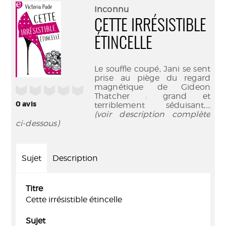
(Nouve
par
Inconnu
fenêtr
mail
CETTE IRRÉSISTIBLE
ÉTINCELLE
Le souffle coupé, Jani se sent
prise au piège du regard
magnétique de Gideon
/5
Thatcher : grand et
0
avis
terriblement séduisant,
...
(voir description complète
ci-dessous)
Sujet
Description
Titre
Cette irrésistible étincelle
Sujet