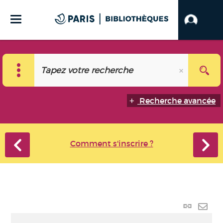
Recherche avancée
Comment s'inscrire ?
Lien
perma
Envo