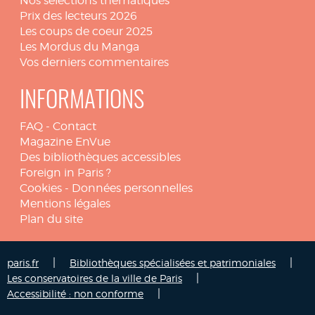
Nos sélections thématiques
Prix des lecteurs 2026
Les coups de coeur 2025
Les Mordus du Manga
Vos derniers commentaires
INFORMATIONS
FAQ
-
Contact
Magazine EnVue
Des bibliothèques accessibles
Foreign in Paris ?
Cookies
-
Données personnelles
Mentions légales
Plan du site
|
|
paris.fr
Bibliothèques spécialisées et patrimoniales
|
Les conservatoires de la ville de Paris
|
Accessibilité : non conforme