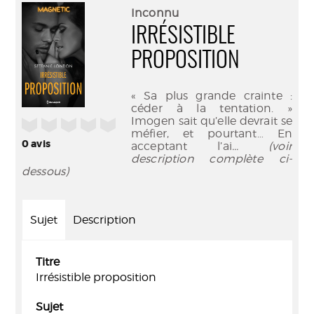
(Nouve
par
Inconnu
fenêtr
mail
IRRÉSISTIBLE
PROPOSITION
« Sa plus grande crainte :
céder à la tentation. »
Imogen sait qu’elle devrait se
/5
méfier, et pourtant… En
0
avis
acceptant l’ai
... (voir
description complète ci-
dessous)
Sujet
Description
Titre
Irrésistible proposition
Sujet