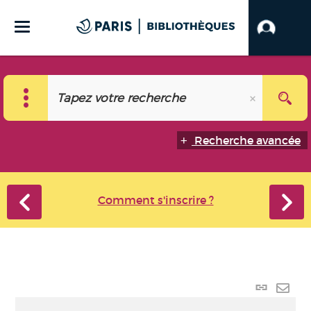
Recherche avancée
Comment s'inscrire ?
Lien
perma
Envo