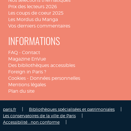
Nos sélections thématiques
Prix des lecteurs 2026
Les coups de coeur 2025
Les Mordus du Manga
Vos derniers commentaires
INFORMATIONS
FAQ
-
Contact
Magazine EnVue
Des bibliothèques accessibles
Foreign in Paris ?
Cookies
-
Données personnelles
Mentions légales
Plan du site
|
|
paris.fr
Bibliothèques spécialisées et patrimoniales
|
Les conservatoires de la ville de Paris
|
Accessibilité : non conforme