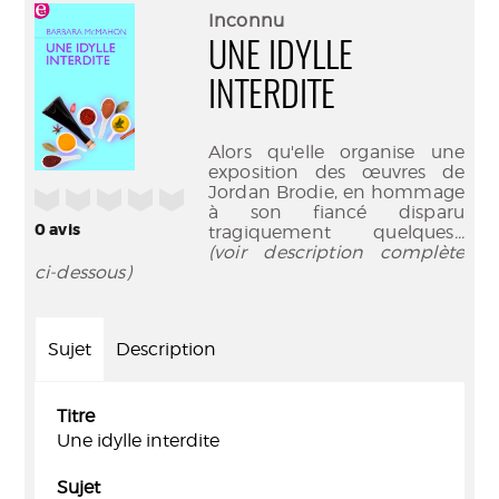
(Nouve
par
Inconnu
fenêtr
mail
UNE IDYLLE
INTERDITE
Alors qu'elle organise une
exposition des œuvres de
Jordan Brodie, en hommage
/5
à son fiancé disparu
0
avis
tragiquement quelques
...
(voir description complète
ci-dessous)
Sujet
Description
Titre
Une idylle interdite
Sujet