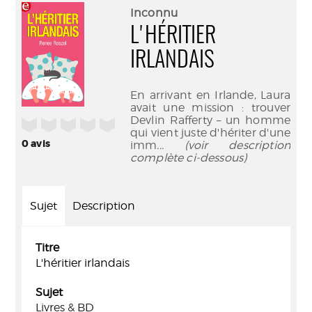
(Nouve
par
Inconnu
fenêtr
mail
L'HÉRITIER
IRLANDAIS
En arrivant en Irlande, Laura
avait une mission : trouver
Devlin Rafferty – un homme
/5
qui vient juste d'hériter d'une
0
avis
imm
... (voir description
complète ci-dessous)
Sujet
Description
Titre
L'héritier irlandais
Sujet
Livres & BD