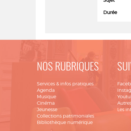
Sujet
Durée
NOS RUBRIQUES
SUI
Services & infos pratiques
Face
Agenda
Insta
Musique
Youtu
Cinéma
Autres
Jeunesse
Les in
Collections patrimoniales
Bibliothèque numérique