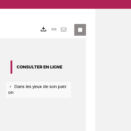
Lien
Exports
permanent
Envoyer
(Nouvelle
par
fenêtre)
mail
CONSULTER EN LIGNE
Dans les yeux de son patr
on