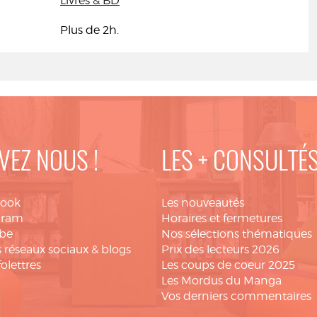
Livres & BD
Plus de 2h.
VEZ NOUS !
LES + CONSULTÉ
book
Les nouveautés
gram
Horaires et fermetures
be
Nos sélections thématiques
 réseaux sociaux & blogs
Prix des lecteurs 2026
folettres
Les coups de coeur 2025
Les Mordus du Manga
Vos derniers commentaires