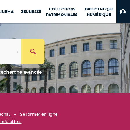
COLLECTIONS
BIBLIOTHÈQUE
CINÉMA
JEUNESSE
PATRIMONIALES
NUMÉRIQUE
Recherche avancée
achat
Se former en ligne
infolettres