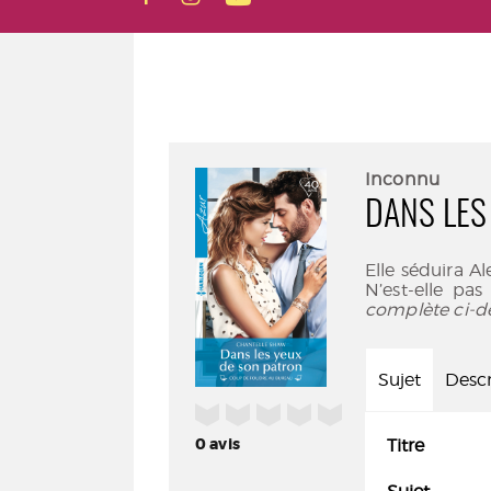
Inconnu
DANS LES
Elle séduira Al
N’est-elle pa
complète ci-d
Sujet
Descr
/5
0
avis
Titre