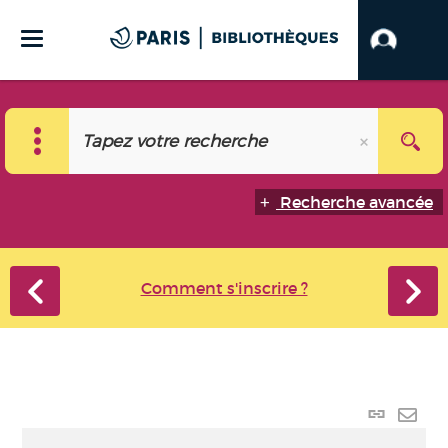
Recherche avancée
Comment s'inscrire ?
Lien
perma
Envo