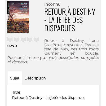
(Nouve
par
Inconnu
fenêtr
mail
RETOUR À DESTINY
- LA JETÉE DES
DISPARUES
/5
Retour à Destiny, Lena
DiazBex est revenue… Dans la
0
avis
tête de Max, ces trois mots
tournent en boucle.
Pourtant il n’ose pa
... (voir description complète
ci-dessous)
Sujet
Description
Titre
Retour à Destiny - La jetée des disparues