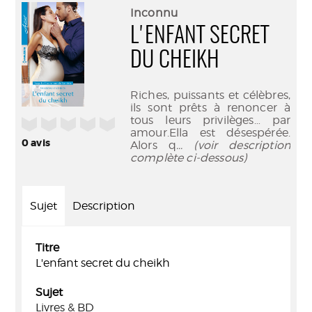
(Nouve
par
Inconnu
fenêtr
mail
L'ENFANT SECRET
DU CHEIKH
Riches, puissants et célèbres,
ils sont prêts à renoncer à
tous leurs privilèges… par
/5
amour.Ella est désespérée.
0
avis
Alors q
... (voir description
complète ci-dessous)
Sujet
Description
Titre
L'enfant secret du cheikh
Sujet
Livres & BD