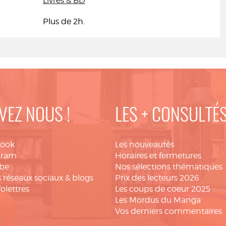
Livres & BD
Plus de 2h.
VEZ NOUS !
LES + CONSULTÉ
book
Les nouveautés
gram
Horaires et fermetures
be
Nos sélections thématiques
 réseaux sociaux & blogs
Prix des lecteurs 2026
folettres
Les coups de coeur 2025
Les Mordus du Manga
Vos derniers commentaires