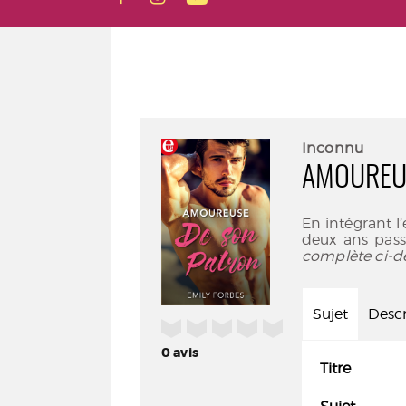
Inconnu
AMOUREU
En intégrant l
deux ans pass
complète ci-d
Sujet
Descr
/5
0
avis
Titre