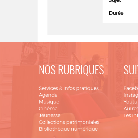
Sujet
Durée
NOS RUBRIQUES
SUI
Services & infos pratiques
Face
Agenda
Insta
Musique
Youtu
Cinéma
Autres
Jeunesse
Les in
Collections patrimoniales
Bibliothèque numérique