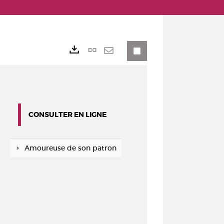
Lien
Exports
permanent
Envoyer
(Nouvelle
par
fenêtre)
mail
CONSULTER EN LIGNE
Amoureuse de son patron