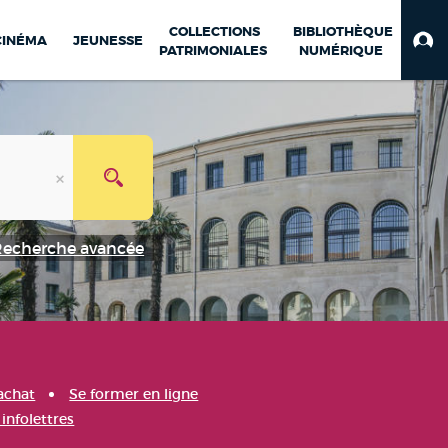
COLLECTIONS
BIBLIOTHÈQUE
CINÉMA
JEUNESSE
PATRIMONIALES
NUMÉRIQUE
Recherche avancée
achat
Se former en ligne
infolettres