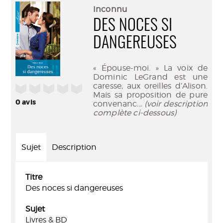
(Nouve
par
Inconnu
fenêtr
mail
DES NOCES SI
DANGEREUSES
« Épouse-moi. » La voix de
Dominic LeGrand est une
caresse, aux oreilles d’Alison.
/5
Mais sa proposition de pure
0
avis
convenanc
... (voir description
complète ci-dessous)
Sujet
Description
Titre
Des noces si dangereuses
Sujet
Livres & BD