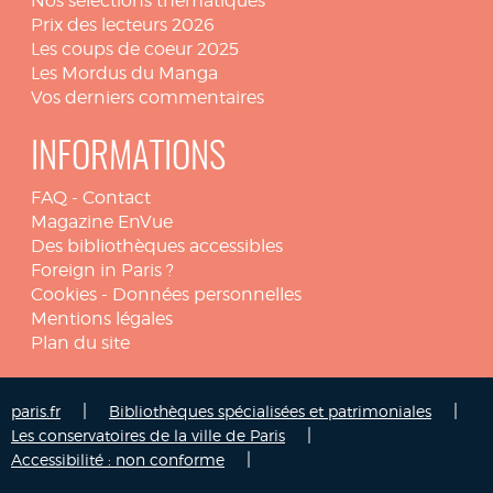
Nos sélections thématiques
Prix des lecteurs 2026
Les coups de coeur 2025
Les Mordus du Manga
Vos derniers commentaires
INFORMATIONS
FAQ
-
Contact
Magazine EnVue
Des bibliothèques accessibles
Foreign in Paris ?
Cookies
-
Données personnelles
Mentions légales
Plan du site
|
|
paris.fr
Bibliothèques spécialisées et patrimoniales
|
Les conservatoires de la ville de Paris
|
Accessibilité : non conforme