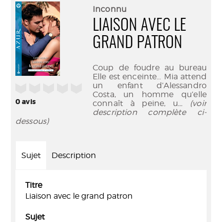
(Nouve
par
Inconnu
fenêtr
mail
LIAISON AVEC LE
GRAND PATRON
Coup de foudre au bureau
Elle est enceinte… Mia attend
un enfant d’Alessandro
/5
Costa, un homme qu’elle
0
avis
connaît à peine, u
... (voir
description complète ci-
dessous)
Sujet
Description
Titre
Liaison avec le grand patron
Sujet