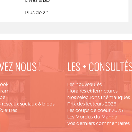
Livres & BD
Plus de 2h.
VEZ NOUS !
LES + CONSULTÉ
book
Les nouveautés
gram
Horaires et fermetures
be
Nos sélections thématiques
 réseaux sociaux & blogs
Prix des lecteurs 2026
folettres
Les coups de coeur 2025
Les Mordus du Manga
Vos derniers commentaires