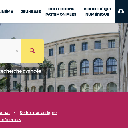
COLLECTIONS
BIBLIOTHÈQUE
CINÉMA
JEUNESSE
PATRIMONIALES
NUMÉRIQUE
Recherche avancée
achat
Se former en ligne
infolettres