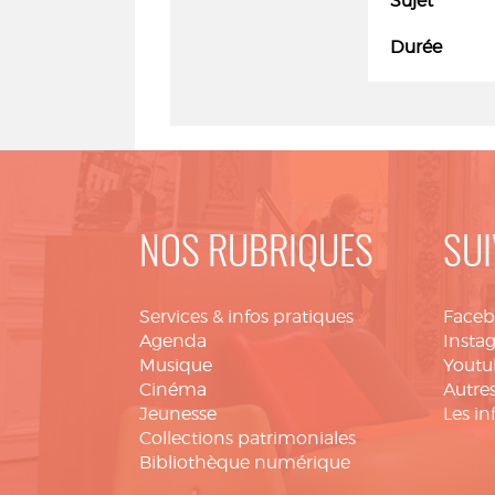
Sujet
Durée
NOS RUBRIQUES
SUI
Services & infos pratiques
Face
Agenda
Insta
Musique
Youtu
Cinéma
Autres
Jeunesse
Les in
Collections patrimoniales
Bibliothèque numérique