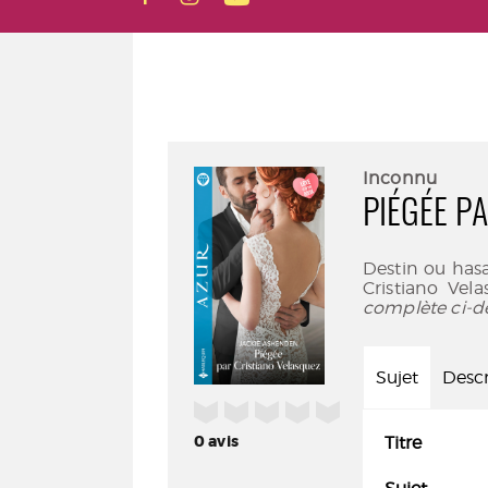
Inconnu
PIÉGÉE P
Destin ou hasar
Cristiano Vel
complète ci-d
Sujet
Descr
/5
0
avis
Titre