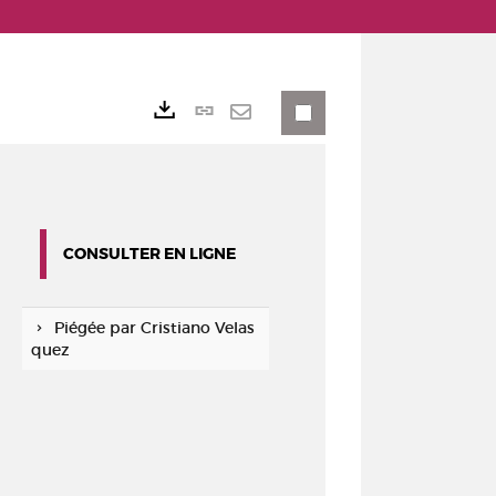
Lien
Exports
permanent
Envoyer
(Nouvelle
par
fenêtre)
mail
CONSULTER EN LIGNE
Piégée par Cristiano Velas
quez