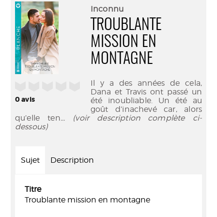
(Nouve
par
Inconnu
fenêtr
mail
TROUBLANTE
MISSION EN
MONTAGNE
Il y a des années de cela,
/5
Dana et Travis ont passé un
0
avis
été inoubliable. Un été au
goût d’inachevé car, alors
qu’elle ten
... (voir description complète ci-
dessous)
Sujet
Description
Titre
Troublante mission en montagne