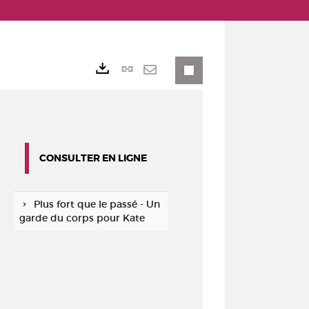
Lien
Exports
permanent
Envoyer
(Nouvelle
par
fenêtre)
mail
CONSULTER EN LIGNE
Plus fort que le passé - Un
garde du corps pour Kate