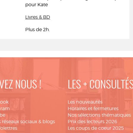
pour Kate
Livres & BD
Plus de 2h.
VEZ NOUS !
LES + CONSULTÉ
book
Les nouveautés
gram
Horaires et fermetures
be
Nos sélections thématiques
 réseaux sociaux & blogs
Prix des lecteurs 2026
folettres
Les coups de coeur 2025