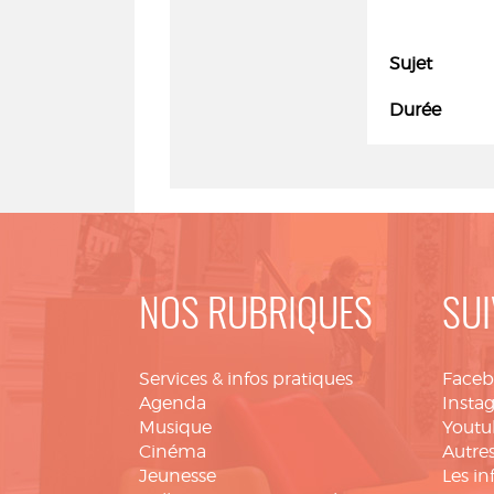
Sujet
Durée
NOS RUBRIQUES
SUI
Services & infos pratiques
Face
Agenda
Insta
Musique
Youtu
Cinéma
Autres
Jeunesse
Les in