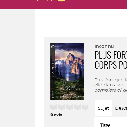
Inconnu
PLUS FOR
CORPS PO
Plus fort que l
elle dans son
complète ci-d
/5
Sujet
Descr
0
avis
Titre