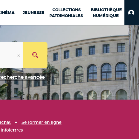
COLLECTIONS
BIBLIOTHÈQUE
CINÉMA
JEUNESSE
PATRIMONIALES
NUMÉRIQUE
Recherche avancée
achat
Se former en ligne
infolettres