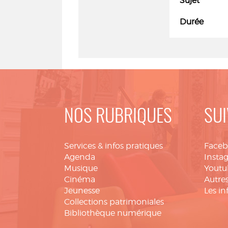
Sujet
Durée
NOS RUBRIQUES
SUI
Services & infos pratiques
Face
Agenda
Insta
Musique
Youtu
Cinéma
Autres
Jeunesse
Les in
Collections patrimoniales
Bibliothèque numérique