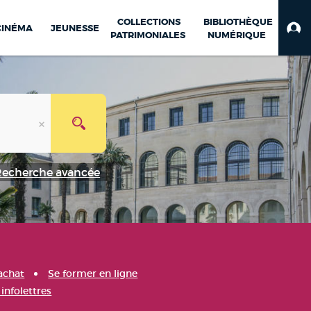
COLLECTIONS
BIBLIOTHÈQUE
CINÉMA
JEUNESSE
PATRIMONIALES
NUMÉRIQUE
Recherche avancée
achat
Se former en ligne
infolettres