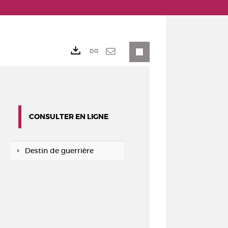
Lien
Exports
permanent
Envoyer
(Nouvelle
par
fenêtre)
mail
CONSULTER EN LIGNE
Destin de guerrière