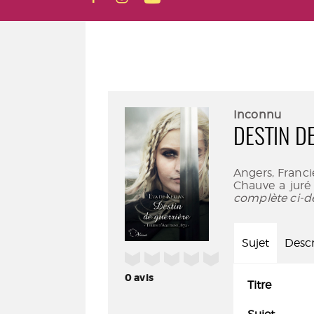
Inconnu
DESTIN D
Angers, Franci
Chauve a juré 
complète ci-d
Sujet
Descr
/5
0
avis
Titre