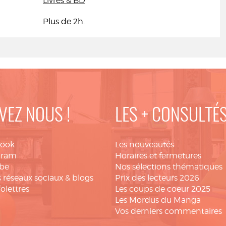
Livres & BD
Plus de 2h.
VEZ NOUS !
LES + CONSULTÉ
book
Les nouveautés
gram
Horaires et fermetures
be
Nos sélections thématiques
 réseaux sociaux & blogs
Prix des lecteurs 2026
folettres
Les coups de coeur 2025
Les Mordus du Manga
Vos derniers commentaires