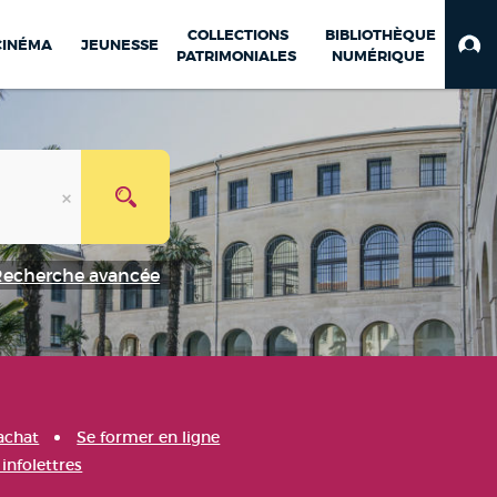
COLLECTIONS
BIBLIOTHÈQUE
CINÉMA
JEUNESSE
PATRIMONIALES
NUMÉRIQUE
Recherche avancée
achat
Se former en ligne
infolettres