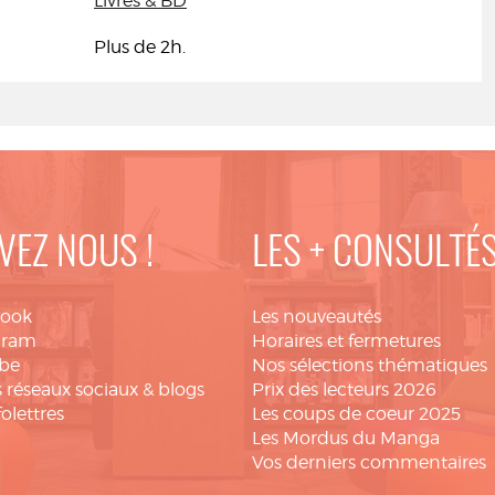
Livres & BD
Plus de 2h.
VEZ NOUS !
LES + CONSULTÉ
book
Les nouveautés
gram
Horaires et fermetures
be
Nos sélections thématiques
 réseaux sociaux & blogs
Prix des lecteurs 2026
folettres
Les coups de coeur 2025
Les Mordus du Manga
Vos derniers commentaires