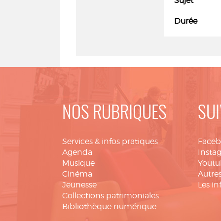
Sujet
Durée
NOS RUBRIQUES
SUI
Services & infos pratiques
Face
Agenda
Insta
Musique
Youtu
Cinéma
Autres
Jeunesse
Les in
Collections patrimoniales
Bibliothèque numérique