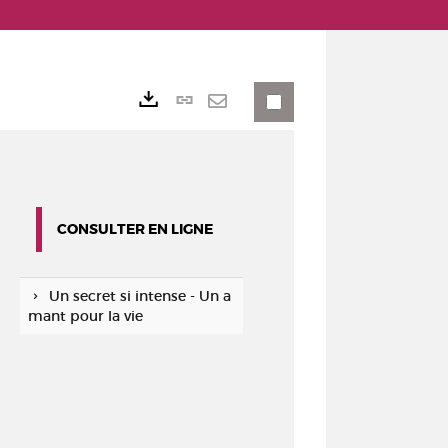
Lien
Exports
permanent
Envoyer
(Nouvelle
par
fenêtre)
mail
CONSULTER EN LIGNE
Un secret si intense - Un a
mant pour la vie