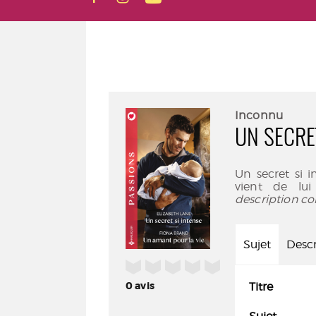
Inconnu
UN SECRE
Un secret si 
vient de lu
description co
Sujet
Descr
/5
0
avis
Titre