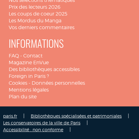
Nos sélections thématiques
Prix des lecteurs 2026
Les coups de coeur 2025
Les Mordus du Manga
Vos derniers commentaires
INFORMATIONS
FAQ
-
Contact
Magazine EnVue
Des bibliothèques accessibles
Foreign in Paris ?
Cookies
-
Données personnelles
Mentions légales
Plan du site
|
|
paris.fr
Bibliothèques spécialisées et patrimoniales
|
Les conservatoires de la ville de Paris
|
Accessibilité : non conforme